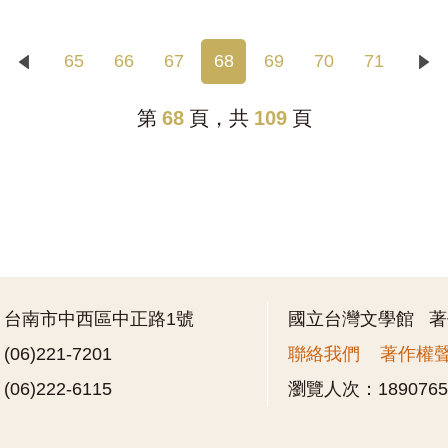
65
66
67
68
69
70
71
第
68
頁，共
109
頁
：台南市中西區中正路1號
國立台灣文學館 
06)221-7201
聯絡我們
著作權
06)222-6115
瀏覽人次：
189076