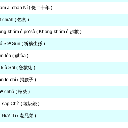
ām Jī-cha̍p Nî ( 儉二十年 )
t-chia̍h ( 乞食 )
ng-khám ê pō͘-sò͘ ( Khong-khám ê 步數 )
tó Seⁿ Sun ( 祈禱生孫 )
m-tôa ( 鹹tôa )
-kiù Su̍t ( 急救術 )
n Io-chí ( 捐腰子 )
ⁿ-chhâ ( 棺柴 )
-sap Chîⁿ ( 垃圾錢 )
 Hiaⁿ-Tī ( 老兄弟 )