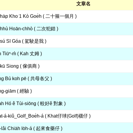
文章名
cha̍p Kho͘ 1 Kò Goe̍h ( 二十箍一個月 )
-chhù Hoān-chhò ( 二次犯錯 )
-sú Sī Góa ( 駕駛是我 )
 Tiūⁿ-ḿ ( Kah 丈姆 )
kū Siong ( 傢俱商 )
ng Bú koh pē ( 共母各父 )
g-giām ( 經驗 )
h Hó ê Tùi-siōng ( 較好ê 對象 )
t-á-kiû_Golf_Boe̍h-á ( Khat仔球(Golf)襪仔 )
-lâi Chia̍h Io̍h-á ( 起來食藥仔 )