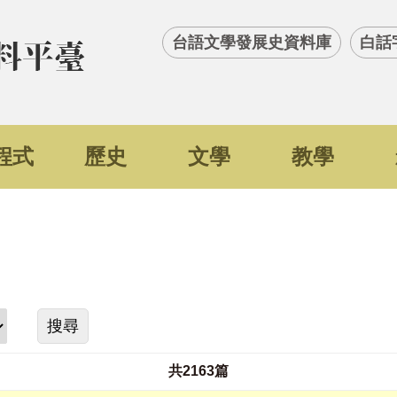
台語文學發展史資料庫
白話
程式
歷史
文學
教學
搜尋
共
2163篇