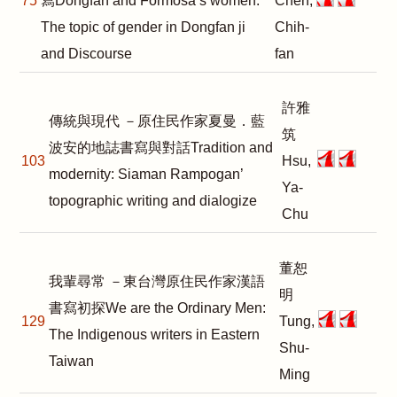
75
寫Dongfan and Formosa’s women:
Chen,
The topic of gender in Dongfan ji
Chih-
and Discourse
fan
許雅
傳統與現代 －原住民作家夏曼．藍
筑
波安的地誌書寫與對話Tradition and
103
Hsu,
modernity: Siaman Rampogan’
Ya-
topographic writing and dialogize
Chu
董恕
我輩尋常 －東台灣原住民作家漢語
明
書寫初探We are the Ordinary Men:
129
Tung,
The Indigenous writers in Eastern
Shu-
Taiwan
Ming