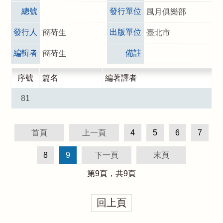
總號
發行單位
風月俱樂部
發行人
出版單位
簡荷生
臺北市
編輯者
備註
簡荷生
序號
篇名
編著譯者
81
首頁
上一頁
4
5
6
7
8
9
下一頁
末頁
第
9
頁，共
9
頁
回上頁