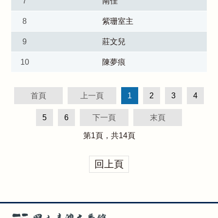
7
南佳
8
紫珊室主
9
莊文兒
10
陳夢痕
首頁
上一頁
1
2
3
4
5
6
下一頁
末頁
第
1
頁，共
14
頁
回上頁