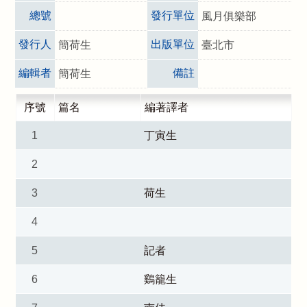
總號
發行單位
風月俱樂部
發行人
出版單位
簡荷生
臺北市
編輯者
備註
簡荷生
序號
篇名
編著譯者
1
丁寅生
2
3
荷生
4
5
記者
6
鷄籠生