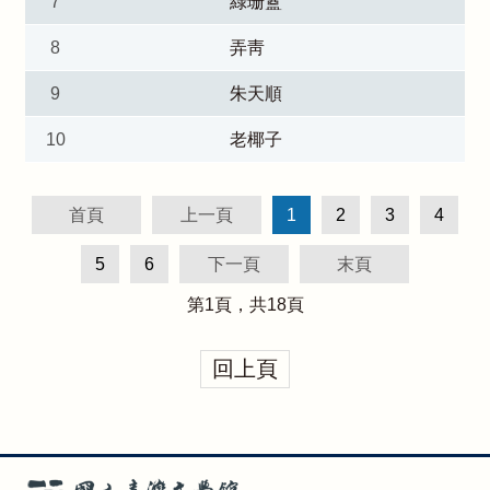
7
綠珊盦
8
弄靑
9
朱天順
10
老椰子
首頁
上一頁
1
2
3
4
5
6
下一頁
末頁
第
1
頁，共
18
頁
回上頁