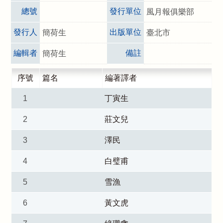
總號
發行單位
風月報俱樂部
發行人
出版單位
簡荷生
臺北市
編輯者
備註
簡荷生
序號
篇名
編著譯者
1
丁寅生
2
莊文兒
3
澤民
4
白璧甫
5
雪漁
6
黃文虎