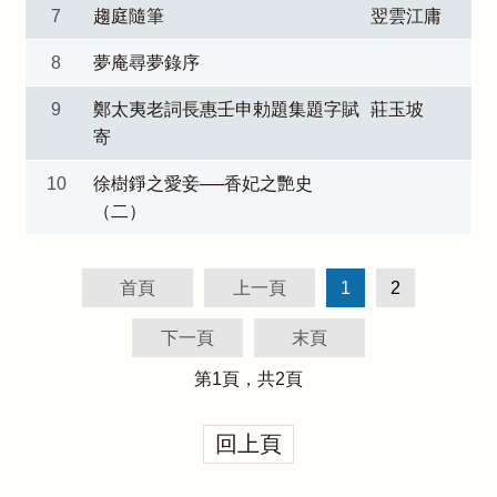
7
趨庭隨筆
翌雲江庸
8
夢庵尋夢錄序
9
鄭太夷老詞長惠壬申勅題集題字賦
莊玉坡
寄
10
徐樹錚之愛妾──香妃之艷史
（二）
首頁
上一頁
1
2
下一頁
末頁
第
1
頁，共
2
頁
回上頁