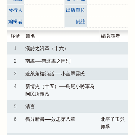
發行人
出版單位
編輯者
備註
序號
篇名
編著譯者
1
漢詩之沿革（十六）
2
南畵──南北畵之區別
3
蓬萊角樓詩話──小室翠雲氏
4
新情史（廿五）──鳥尾小將軍為
阿民所羨慕
5
清言
6
循分新書──效忠第八章
北平子玉吳
佩孚