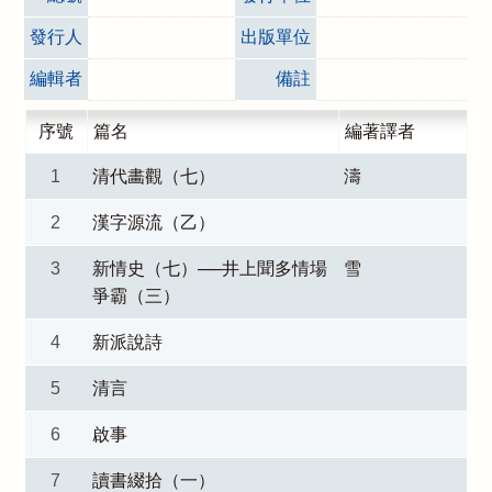
發行人
出版單位
編輯者
備註
序號
篇名
編著譯者
1
清代畵觀（七）
濤
2
漢字源流（乙）
3
新情史（七）──井上聞多情場
雪
爭霸（三）
4
新派說詩
5
清言
6
啟事
7
讀書綴拾（一）