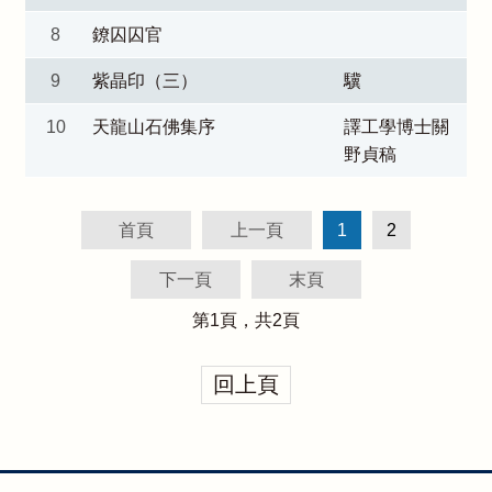
8
鐐囚囚官
9
紫晶印（三）
驥
10
天龍山石佛集序
譯工學博士關
野貞稿
首頁
上一頁
1
2
下一頁
末頁
第
1
頁，共
2
頁
回上頁