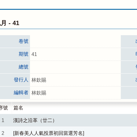
月 -
41
卷號
期號
41
總號
發行人
林欽賜
編輯者
林欽賜
序號
篇名
1
漢詩之沿革（廿二）
2
[新春美人人氣投票初回當選芳名]