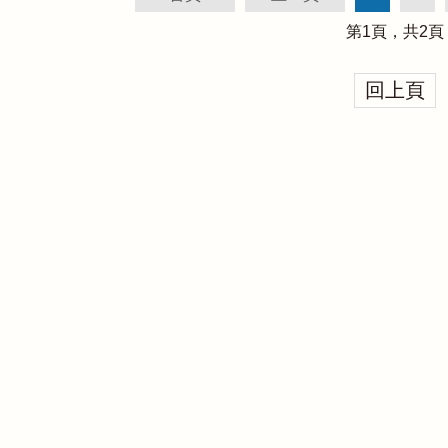
第
1
頁，共
2
頁
回上頁