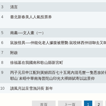
3
清言
4
臺北新春美人人氣投票券
5
南畵──文人畫（一）
6
鼠族怪異──仲能化老人據腹被壓斃‧鼠咬林西仲頭啣去又
7
附啟
8
徐福墓在我國南和歌山縣新宮町
9
丙子元旦申江配到黃鱔四百七十五尾內混毛蟹一隻悉放於
耶山˙未晤中華南海普陀山印光大禪師賦寄以誌景仰
10
讀風月誌呈雪漁詞長˙新年
首頁
上一頁
1
2