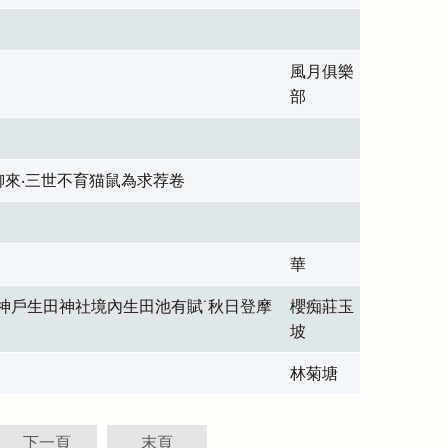
風月俱樂
部
啣來‧三世不育猫鼠為求荐卷
華
神戶生田神社境內生田池有賦˙秋日登摩
櫻痴莊玉
坡
林菊塘
下一頁
末頁