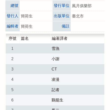
總號
發行單位
風月俱樂部
發行人
出版單位
簡荷生
臺北市
編輯者
備註
簡荷生
序號
篇名
編著譯者
1
雪漁
2
小謝
3
CT
4
凌漫
5
記者
6
鷄籠生