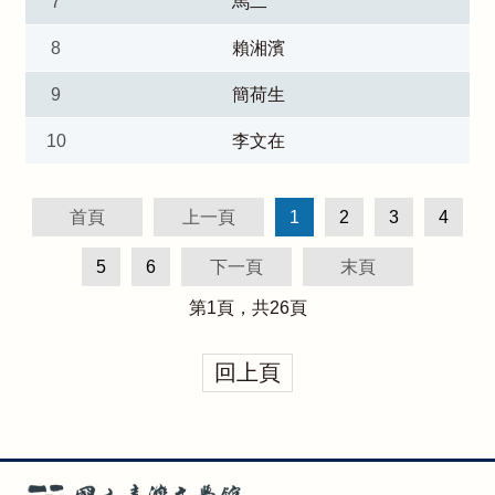
7
馬二
8
賴湘濱
9
簡荷生
10
李文在
首頁
上一頁
1
2
3
4
5
6
下一頁
末頁
第
1
頁，共
26
頁
回上頁