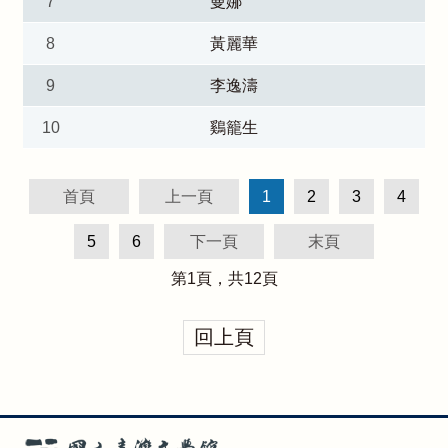
7
曼娜
8
黃麗華
9
李逸濤
10
鷄籠生
首頁
上一頁
1
2
3
4
5
6
下一頁
末頁
第
1
頁，共
12
頁
回上頁