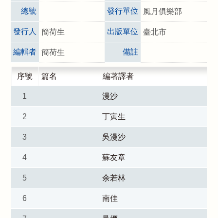
總號
發行單位
風月俱樂部
發行人
出版單位
簡荷生
臺北市
編輯者
備註
簡荷生
序號
篇名
編著譯者
1
漫沙
2
丁寅生
3
吳漫沙
4
蘇友章
5
余若林
6
南佳