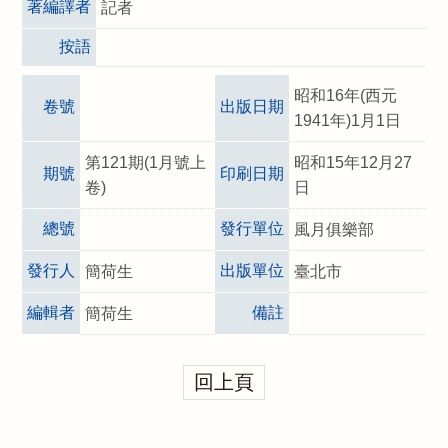
著編譯者
記者
按語
昭和16年(西元
卷號
出版日期
1941年)1月1日
第121期(1月號上
昭和15年12月27
期號
印刷日期
卷)
日
總號
發行單位
風月俱樂部
發行人
出版單位
簡荷生
臺北市
編輯者
備註
簡荷生
回上頁