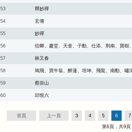
53
釋妙禪
54
玄僊
55
妙禪
56
伯卿、慶堂、天奎、子勳、仕添、荆南、寶樹
57
林又春
58
鳩飛、買牛翁、醉蓮、培坤、飛龍、南勳、嘯
59
蔡崇山
60
邱恨六
首頁
上一頁
3
4
5
6
7
第
6
頁，共
9
頁