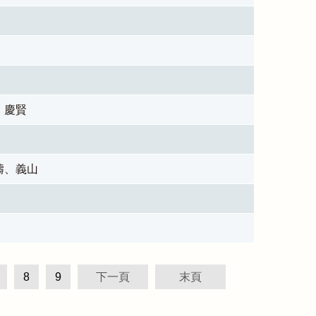
、慶賢
濤、義山
8
9
下一頁
末頁