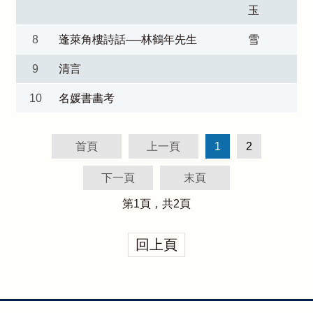
玉
8
蓬萊角樓詩話──林鶴年先生
雪
9
清言
10
名媛書畵考
首頁
上一頁
1
2
下一頁
末頁
第
1
頁，共
2
頁
回上頁