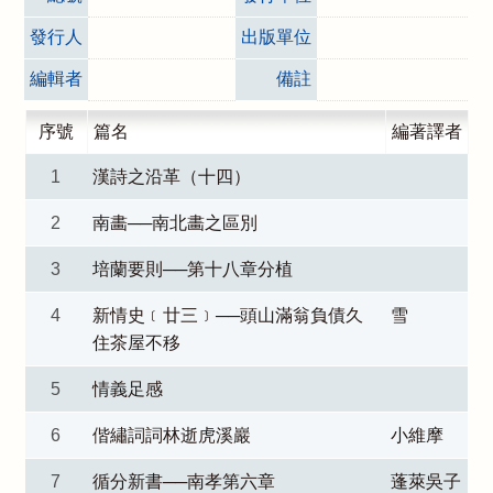
發行人
出版單位
編輯者
備註
序號
篇名
編著譯者
1
漢詩之沿革（十四）
2
南畵──南北畵之區別
3
培蘭要則──第十八章分植
4
新情史﹝廿三﹞──頭山滿翁負債久
雪
住茶屋不移
5
情義足感
6
偕繡詞詞林逝虎溪巖
小維摩
7
循分新書──南孝第六章
蓬萊吳子