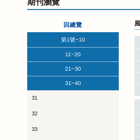
期刊瀏覽
風
回總覽
第1號~10
11~20
21~30
31~40
31
32
33