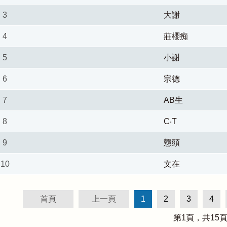
3
大謝
4
莊櫻痴
5
小謝
6
宗德
7
AB生
8
C‧T
9
戇頭
10
文在
首頁
上一頁
1
2
3
4
第
1
頁，共
15