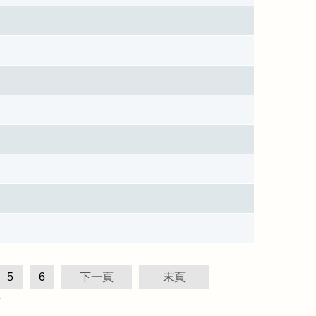
5
6
下一頁
末頁
頁