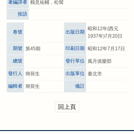
著編譯者
鶴見祐輔，松髯
按語
昭和12年(西元
卷號
出版日期
1937年)7月20日
期號
印刷日期
第45期
昭和12年7月17日
總號
發行單位
風月俱樂部
發行人
出版單位
簡荷生
臺北市
編輯者
備註
簡荷生
回上頁