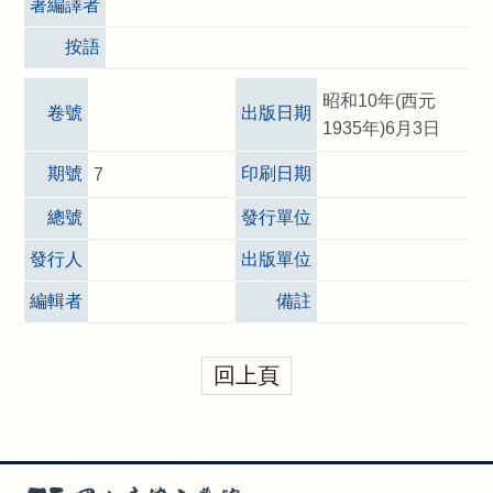
著編譯者
按語
昭和10年(西元
卷號
出版日期
1935年)6月3日
期號
印刷日期
7
總號
發行單位
發行人
出版單位
編輯者
備註
回上頁