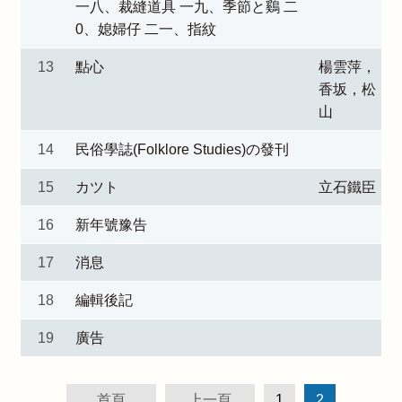
一八、裁縫道具 一九、季節と鷄 二
0、媳婦仔 二一、指紋
13
點心
楊雲萍，
香坂，松
山
14
民俗學誌(Folklore Studies)の發刊
15
カツト
立石鐵臣
16
新年號豫告
17
消息
18
編輯後記
19
廣告
首頁
上一頁
1
2