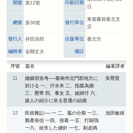
期號
印刷日期
第12號
日
東都書籍臺北支
總號
發行單位
第30號
店
發行人
出版單位
持田辰郎
臺北市
編輯者
備註
金關丈夫
序號
篇名
編著譯者
11
婚姻習俗考──臺南州北門郡地方に
吳尊賢
於ける 一、扞水米 二、指腹為婚
三、壓靑 四、養女 五、媳婦仔 六、
媒人の紹介に依る普通の結婚
12
民俗雜記── 一 二、竈の分裂 一三、
池田敏雄
難產俗信 一四、撓着 一五、打鴟鶚
一六、紛失した縫針 一七、剝皮媽