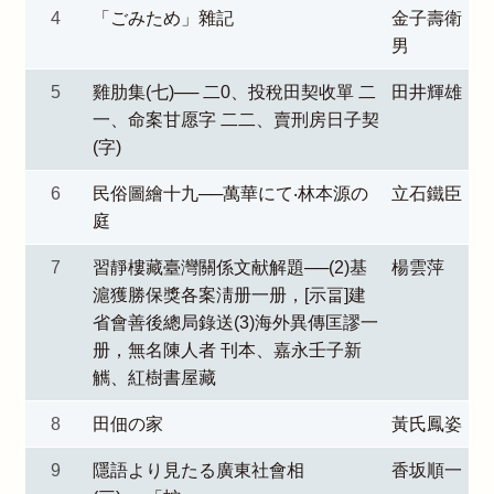
4
「ごみため」雜記
金子壽衛
男
5
雞肋集(七)── 二0、投稅田契收單 二
田井輝雄
一、命案甘愿字 二二、賣刑房日子契
(字)
6
民俗圖繪十九──萬華にて‧林本源の
立石鐵臣
庭
7
習靜樓藏臺灣關係文献解題──(2)基
楊雲萍
滬獲勝保獎各案淸册一册，[示畐]建
省會善後總局錄送(3)海外異傳匡謬一
册，無名陳人者 刊本、嘉永壬子新
觽、紅樹書屋藏
8
田佃の家
黃氏鳳姿
9
隱語より見たる廣東社會相
香坂順一