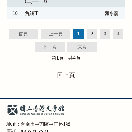
(三)──「蛇」
10
角細工
顏水龍
首頁
上一頁
1
2
3
4
下一頁
末頁
第
1
頁，共
4
頁
回上頁
地址：台南市中西區中正路1號
電話：(06)221-7201