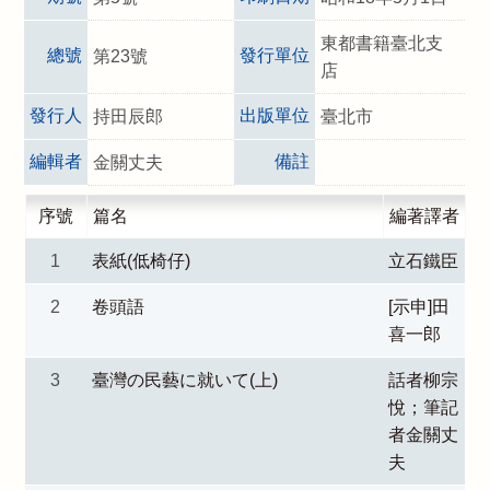
東都書籍臺北支
總號
發行單位
第23號
店
發行人
出版單位
持田辰郎
臺北市
編輯者
備註
金關丈夫
序號
篇名
編著譯者
1
表紙(低椅仔)
立石鐵臣
2
卷頭語
[示申]田
喜一郎
3
臺灣の民藝に就いて(上)
話者柳宗
悅；筆記
者金關丈
夫