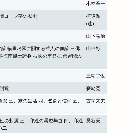
小林準一
臺灣ローマ字の歷史
柯設偕
(述)
山下憲治
諺‧貓里務國に關する華人の俚諺‧三佛
山中彰二
‧海南風土諺‧阿枝國の季節‧三佛齊國の
三宅宗悅
英附近
森於菟
經營 三、寮の生活 四、乞食と信仰 五、
古閑文夫
邱姓の起源 三、邱姓の暴虐無道 四、邱姓
吳新榮
の二