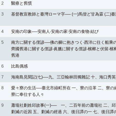
2
醫療と舊慣
3
基督教宣教師と臺灣ローマ字── (一)馬偕ど甘為霖 (二)
4
安南の印象──安南人‧安南の家‧安南の食物‧結び
5
南方に關する俚諺──佛の腳に抱きつく‧西洋に往く船乘の
齊國舊港に關する俚諺‧眞臘に關する俚諺‧檳榔と伏留‧檳榔
舊港
6
比島偶感
7
海南島見聞記(七)──九、三亞輸林田獨雜記 十、海口秀
8
愛々寮の生活──臺北市綠町所在 一、寮の沿革 二、寮の
寮に奉仕する人々
9
蕭壠社剿姓邱故事(一)── 一、二百年前の蕭壠社 二、
剿滅の近因 五、剿滅の經過 六、後日譚の一 七、後日譚