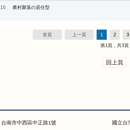
10
農村聚落の居住型
首頁
上一頁
1
2
3
第
1
頁，共
3
頁
回上頁
：台南市中西區中正路1號
國立台