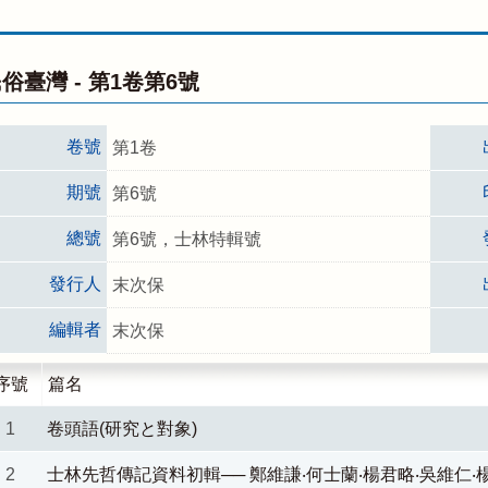
俗臺灣 -
第1卷第6號
卷號
第1卷
期號
第6號
總號
第6號，士林特輯號
發行人
末次保
編輯者
末次保
序號
篇名
1
卷頭語(研究と對象)
2
士林先哲傳記資料初輯── 鄭維謙‧何士蘭‧楊君略‧吳維仁‧楊