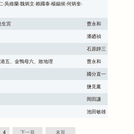
仁‧吳維蘭‧魏炳文‧賴國泰‧楊錫侯‧何炳奎‧
慈生宮
曹永和
潘廼禎
石原靜三
濁水港五、金鴨母六、敗地理
曹永和
國分直一
鹽見薰
岡田謙
池田敏雄
4
下一頁
末頁