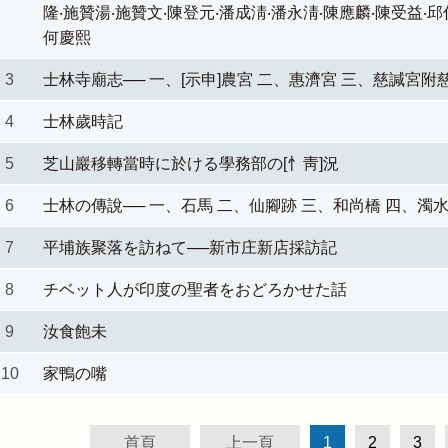
隆‧施贊湯‧施贊文‧陳登元‧潘成淸‧潘永淸‧陳應麟‧陳受益‧邱
何慶熙
3
士林寺廟志── 一、[示申]農宮 二、惠濟宮 三、慈諴宮附
4
士林歲時記
5
芝山巖移轉當時に於ける學務部の[忄靑]況
6
士林の傳說── 一、石馬 二、仙腳跡 三、和尚橋 四、
7
平埔族聚落を訪ねて──新市庄新店採訪記
8
チベット人が印度の聖者をおどろかせた話
9
汝食飽未
10
家鴨の嘴
首頁
上一頁
1
2
3