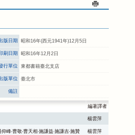
出版日期
昭和16年(西元1941年)12月5日
印刷日期
昭和16年12月2日
發行單位
東都書籍臺北支店
出版單位
臺北市
備註
編著譯者
楊雲萍
仰峰‧曹敬‧曹天相‧施謙益‧施謙吉‧施贊
楊雲萍