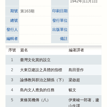
1942年)11月1日
期號
印刷日期
第163期
總號
發行單位
發行人
出版單位
編輯者
備註
序號
篇名
編著譯者
1
臺灣文化賞的設立
2
大東亞建設之具體的指標
島田晉作
3
論佛教與群治之關係（下）
梁啟超
4
島內文人應負的任務
毓文
5
東條英機傳（八）
伊東峻一郎著，廬
山生譯