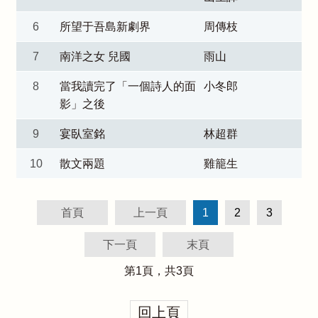
6
所望于吾島新劇界
周傳枝
7
南洋之女 兒國
雨山
8
當我讀完了「一個詩人的面
小冬郎
影」之後
9
宴臥室銘
林超群
10
散文兩題
雞籠生
首頁
上一頁
1
2
3
下一頁
末頁
第
1
頁，共
3
頁
回上頁