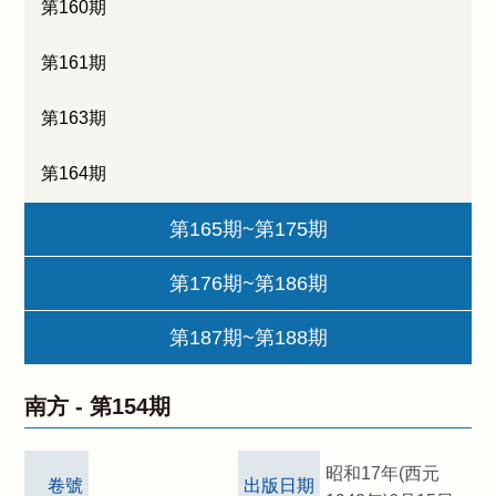
第160期
第161期
第163期
第164期
第165期~第175期
第176期~第186期
第187期~第188期
南方 -
第154期
昭和17年(西元
卷號
出版日期