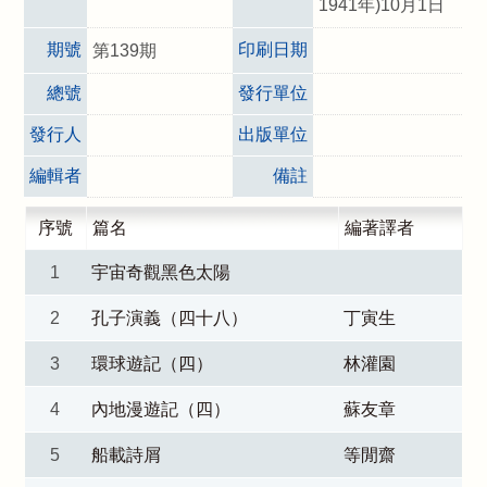
1941年)10月1日
期號
印刷日期
第139期
總號
發行單位
發行人
出版單位
編輯者
備註
序號
篇名
編著譯者
1
宇宙奇觀黑色太陽
2
孔子演義（四十八）
丁寅生
3
環球遊記（四）
林灌園
4
內地漫遊記（四）
蘇友章
5
船載詩屑
等閒齋