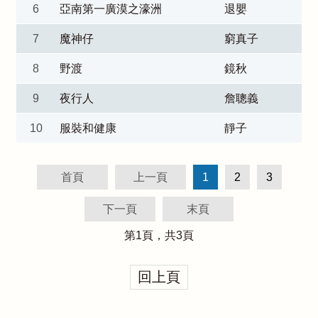
6
亞南第一廣漠之濠洲
退嬰
7
魔神仔
窮真子
8
野渡
鏡秋
9
夜行人
詹聰義
10
服裝和健康
靜子
首頁
上一頁
1
2
3
下一頁
末頁
第
1
頁，共
3
頁
回上頁