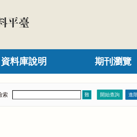
資料庫說明
期刊瀏覽
檢索
難
開始查詢
進