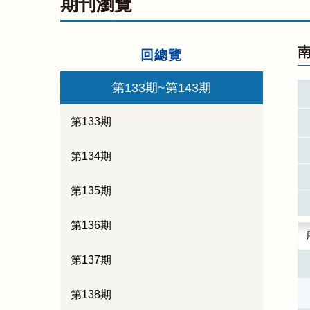
期刊瀏覽
南
回總覽
第133期~第143期
第133期
第134期
第135期
第136期
第137期
第138期