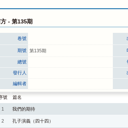
方 -
第135期
卷號
期號
第135期
總號
發行人
編輯者
序號
篇名
1
我們的期待
2
孔子演義（四十四）