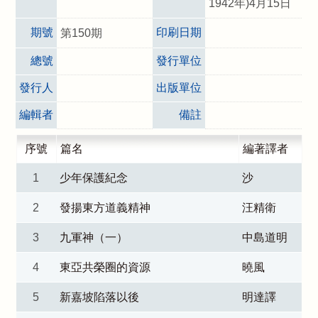
1942年)4月15日
期號
印刷日期
第150期
總號
發行單位
發行人
出版單位
編輯者
備註
序號
篇名
編著譯者
1
少年保護紀念
沙
2
發揚東方道義精神
汪精衛
3
九軍神（一）
中島道明
4
東亞共榮圈的資源
曉風
5
新嘉坡陷落以後
明達譯