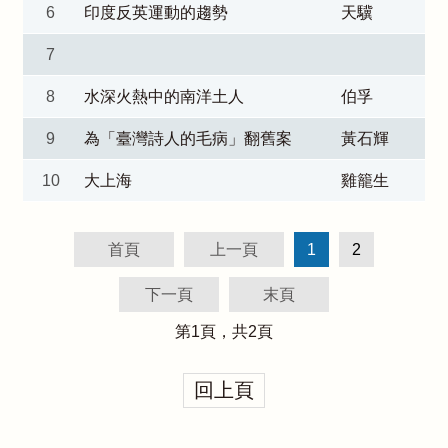
6
印度反英運動的趨勢
天驥
7
8
水深火熱中的南洋土人
伯孚
9
為「臺灣詩人的毛病」翻舊案
黃石輝
10
大上海
雞籠生
首頁
上一頁
1
2
下一頁
末頁
第
1
頁，共
2
頁
回上頁