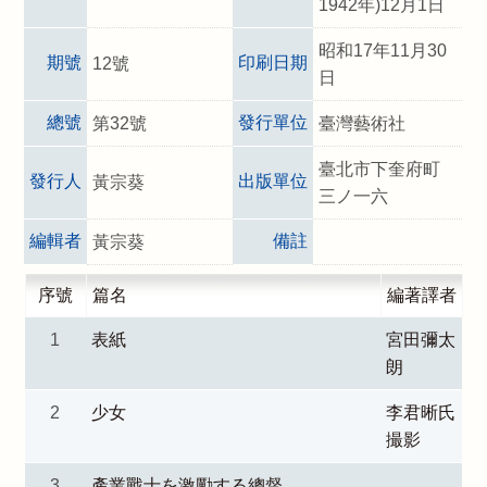
1942年)12月1日
昭和17年11月30
期號
印刷日期
12號
日
總號
發行單位
第32號
臺灣藝術社
臺北市下奎府町
發行人
出版單位
黃宗葵
三ノ一六
編輯者
備註
黃宗葵
序號
篇名
編著譯者
1
表紙
宮田彌太
朗
2
少女
李君晰氏
撮影
3
產業戰士を激勵する總督