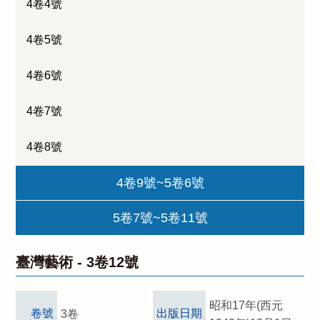
4卷4號
4卷5號
4卷6號
4卷7號
4卷8號
4卷9號~5卷6號
5卷7號~5卷11號
臺灣藝術 -
3卷12號
昭和17年(西元
卷號
出版日期
3卷