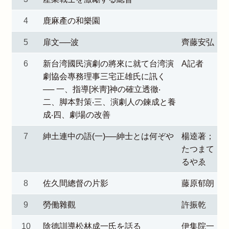
4
鹿麻產の和樂園
5
扉文──波
齊藤安弘
6
新台湾國民演劇の將來に就て台湾演
A記者
劇協会專務理事三宅正雄氏に訊く
── 一、指導[米靑]神の確立透徹‧
二、脚本對策‧三、演劇人の鍊成と養
成‧四、劇場の改善
7
紳土連中の語(一)──紳士とは何ぞや
楊逵著；
たつまて
るやゑ
8
佐久間總督の片影
藤原郁朗
9
勞働雜觀
許振乾
10
陰德訓導松林成一氏を話る
伊集院一