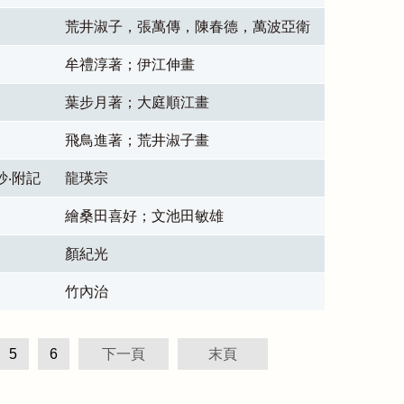
荒井淑子，張萬傳，陳春德，萬波亞衛
牟禮淳著；伊江伸畫
葉步月著；大庭順江畫
飛鳥進著；荒井淑子畫
抄‧附記
龍瑛宗
繪桑田喜好；文池田敏雄
顏紀光
竹內治
5
6
下一頁
末頁