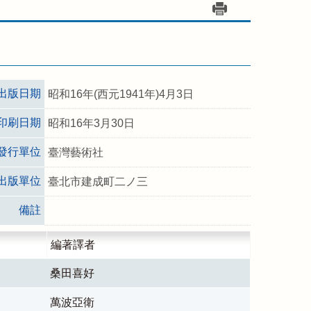
出版日期
昭和16年(西元1941年)4月3日
印刷日期
昭和16年3月30日
發行單位
臺灣藝術社
出版單位
臺北市建成町二ノ三
備註
編著譯者
桑田喜好
萬波亞衛