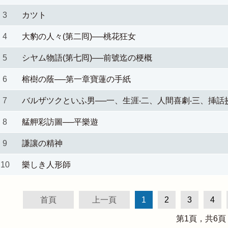
3
カツト
4
大豹の人々(第二囘)──桃花狂女
5
シヤム物語(第七囘)──前號迄の梗概
6
榕樹の蔭──第一章寶蓮の手紙
7
バルザツクといふ男──一、生涯‧二、人間喜劇‧三、挿話
8
艋舺彩訪圖──平樂遊
9
謙讓の精神
10
樂しき人形師
首頁
上一頁
1
2
3
4
第
1
頁，共
6
頁