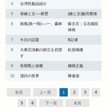
4
台湾民藝品紹介
5
扉繪と文──夜營
(繪と文)飯田實雄
6
南風(第一囘)──一、霧林
蘇文石；立石鐵臣
挿画
7
今日の話題
B記者
8
大東亞演劇の樹立を切望
松居桃樓
す
9
長期戰と娛樂
穗積正義
10
漢詩の世界
陳逢源
首頁
上一頁
1
2
3
4
5
6
下一頁
末頁