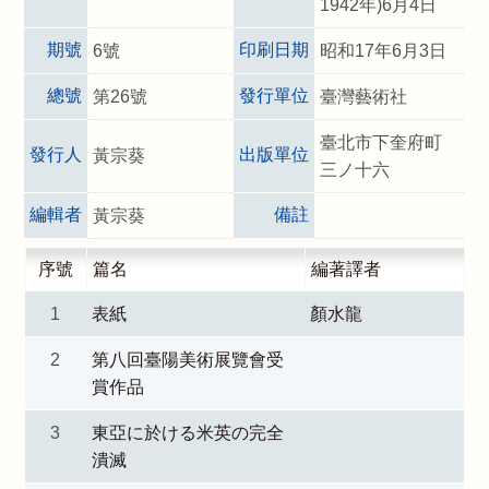
1942年)6月4日
期號
印刷日期
6號
昭和17年6月3日
總號
發行單位
第26號
臺灣藝術社
臺北市下奎府町
發行人
出版單位
黃宗葵
三ノ十六
編輯者
備註
黃宗葵
序號
篇名
編著譯者
1
表紙
顏水龍
2
第八回臺陽美術展覽會受
賞作品
3
東亞に於ける米英の完全
潰滅