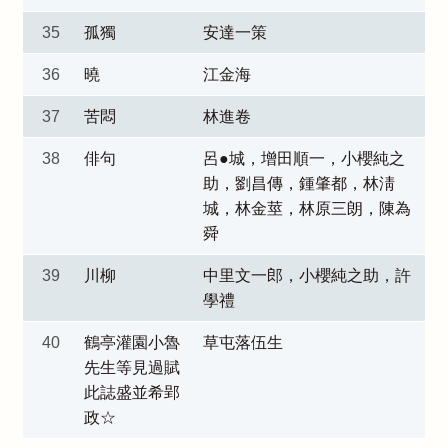
35
孤獨
安達一策
36
曉
江金海
37
苦悶
林進卷
38
俳句
呂●城，增田順一，小櫻純之
助，劉昌傳，鍾肇都，林淸
城，林金莖，林原三朗，陳為
舜
39
川柳
中里文一郎，小櫻純之助，許
學禮
40
鶴亭灌園小魯
草屯落伍生
先生等見過賦
此誌盛並希郢
政☆