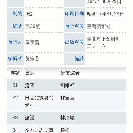
1942年)8月29日
期號
印刷日期
9號
昭和17年8月28日
總號
發行單位
第29號
臺灣藝術社
臺北市下奎府町
發行人
出版單位
黃宗葵
三ノ一六
編輯者
備註
黃宗葵
序號
篇名
編著譯者
31
跫音
劉維祥
32
田舍に微笑む
林金莖
愛桂
33
建設
林淸城
34
夕方に思ふ事
碧梧