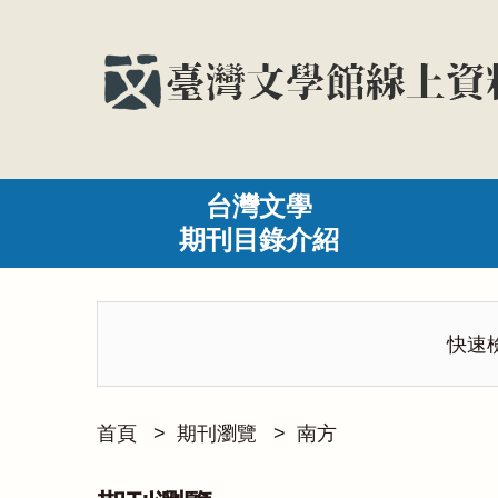
台灣文學
期刊目錄介紹
快速
首頁
>
期刊瀏覽
>
南方