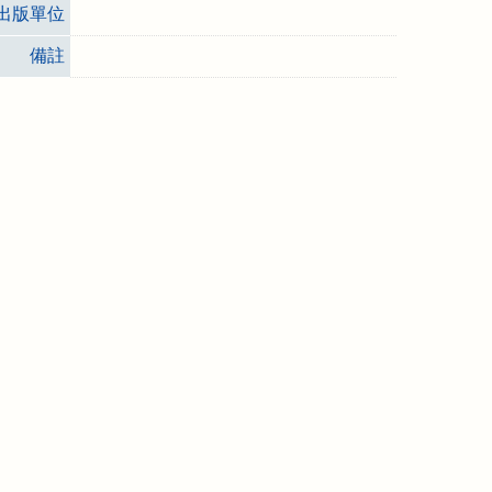
出版單位
備註