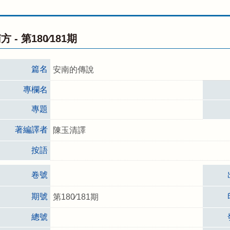
方 -
第180∕181期
篇名
安南的傳說
專欄名
專題
著編譯者
陳玉清譯
按語
卷號
期號
第180∕181期
總號