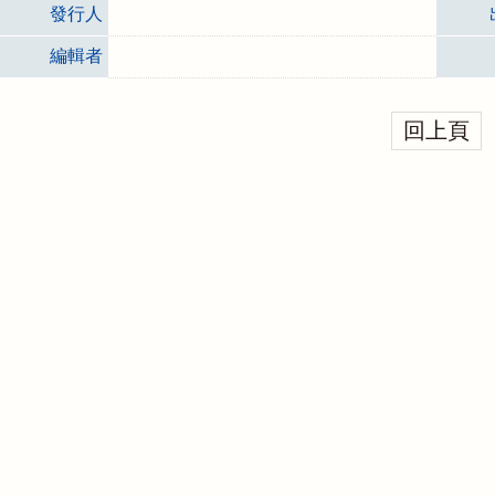
發行人
編輯者
回上頁