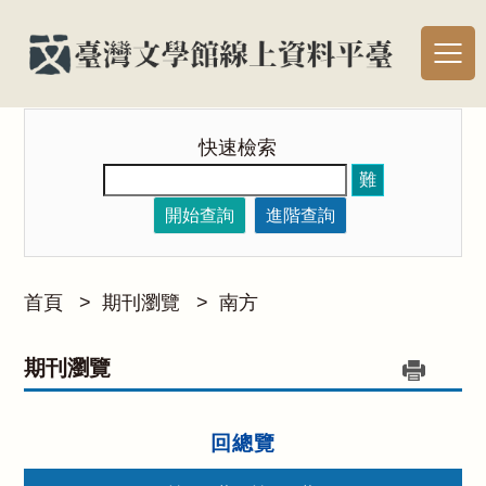
快速檢索
難
開始查詢
進階查詢
首頁
>
期刊瀏覽
>
南方
期刊瀏覽
回總覽