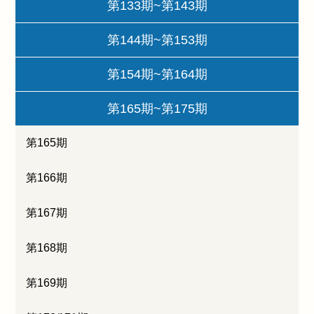
第133期~第143期
第144期~第153期
第154期~第164期
第165期~第175期
第165期
第166期
第167期
第168期
第169期