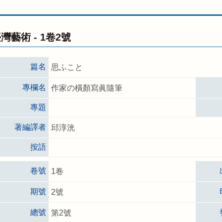
灣藝術 -
1卷2號
篇名
思ふこと
專欄名
作家の橫顏寫眞隨筆
專題
著編譯者
邱淳洸
按語
卷號
1卷
期號
2號
總號
第2號