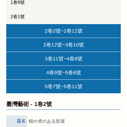
1卷9號
2卷1號
2卷2號~2卷11號
2卷12號~3卷10號
3卷11號~4卷8號
4卷9號~5卷6號
5卷7號~5卷11號
臺灣藝術 -
1卷2號
篇名
鶴や虎のゐる部屋