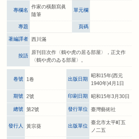
作家の橫顏寫眞
專欄名
單元欄
隨筆
專題
頁碼
著編譯者
西川滿
原刊目次作〈鶴や虎の居る部屋〉，正文作
按語
〈鶴や虎のゐる部屋〉。
昭和15年(西元
卷號
出版日期
1卷
1940年)4月1日
期號
印刷日期
2號
昭和15年3月30日
總號
發行單位
第2號
臺灣藝術社
臺北市太平町五
發行人
出版單位
黃宗葵
ノ二五