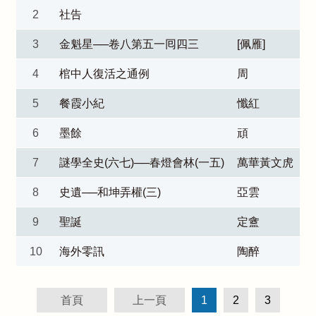
2
社告
3
金魁星──卷八第五一囘四三
[佩雁]
4
棺中人復活之通例
周
5
餐霞小紀
懺紅
6
墨餘
頑
7
謎學全史(六七)──春燈會林(一五)
萬華黃文虎
8
史遺──和坤弄權(三)
亞雲
9
聖誕
定盦
10
海外零訊
陶醉
首頁
上一頁
1
2
3