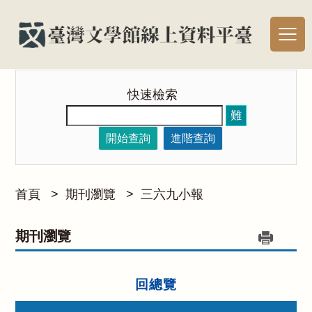
快速檢索
難
開始查詢
進階查詢
首頁
>
期刊瀏覽
>
三六九小報
期刊瀏覽
回總覽