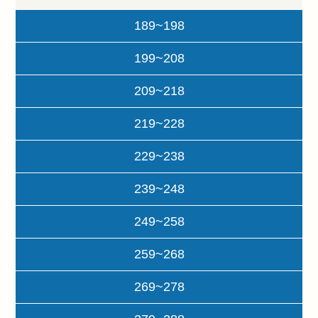
189~198
199~208
209~218
219~228
229~238
239~248
249~258
259~268
269~278