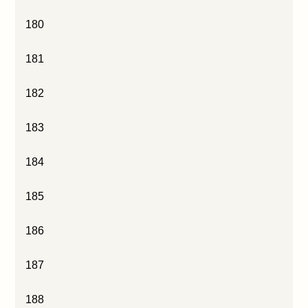
180
181
182
183
184
185
186
187
188