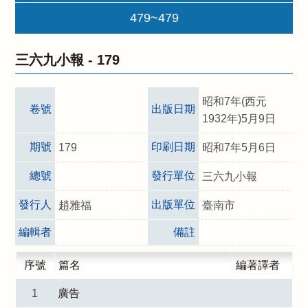
479~479
三六九小報 -
179
昭和7年(西元
卷號
出版日期
1932年)5月9日
期號
印刷日期
179
昭和7年5月6日
總號
發行單位
三六九小報
發行人
出版單位
趙雅福
臺南市
編輯者
備註
序號
篇名
編著譯者
1
廣告