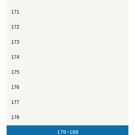
171
172
173
174
175
176
177
178
179~188