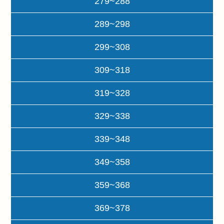
279~288
289~298
299~308
309~318
319~328
329~338
339~348
349~358
359~368
369~378