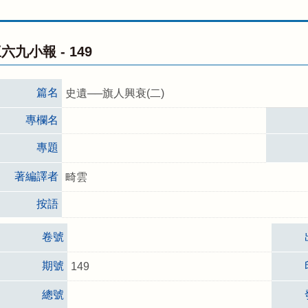
六九小報 -
149
篇名
史遺──旗人興衰(二)
專欄名
專題
著編譯者
畸雲
按語
卷號
期號
149
總號