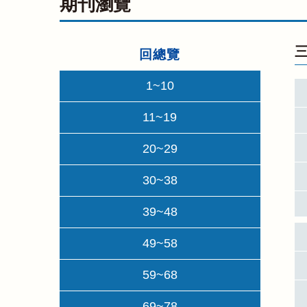
期刊瀏覽
三
回總覽
1~10
11~19
20~29
30~38
39~48
49~58
59~68
69~78