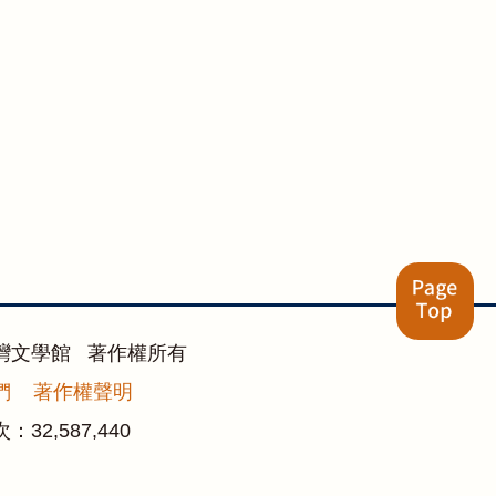
灣文學館 著作權所有
們
著作權聲明
次：
32,587,440