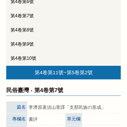
第4卷第6號
第4卷第7號
第4卷第8號
第4卷第9號
第4卷第10號
第4卷第11號~第5卷第2號
民俗臺灣 -
第4卷第7號
篇名
李濟原著須山章譯「支那民族の形成」
專欄名
單元欄
書評