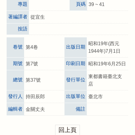
專題
頁碼
39 ~ 41
著編譯者
從宜生
按語
昭和19年(西元
卷號
出版日期
第4卷
1944年)7月1日
期號
印刷日期
第7號
昭和19年6月25日
東都書籍臺北支
總號
發行單位
第37號
店
發行人
出版單位
持田辰郎
臺北市
編輯者
備註
金關丈夫
回上頁