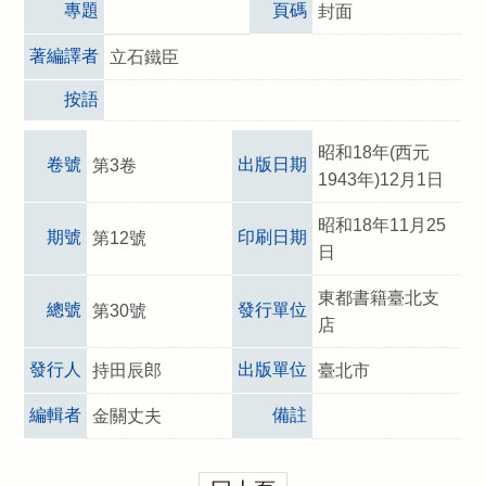
專題
頁碼
封面
著編譯者
立石鐵臣
按語
昭和18年(西元
卷號
出版日期
第3卷
1943年)12月1日
昭和18年11月25
期號
印刷日期
第12號
日
東都書籍臺北支
總號
發行單位
第30號
店
發行人
出版單位
持田辰郎
臺北市
編輯者
備註
金關丈夫