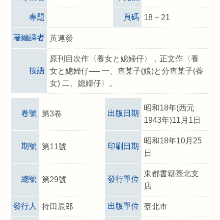
專題
頁碼
18 ~ 21
著編譯者
黃連發
原刊目次作〈養女と媳婦仔〉，正文作〈養
按語
女と媳婦仔── 一、查某子(娘)と分查某子(養
女) 二、媳婦仔〉。
昭和18年(西元
卷號
出版日期
第3卷
1943年)11月1日
昭和18年10月25
期號
印刷日期
第11號
日
東都書籍臺北支
總號
發行單位
第29號
店
發行人
出版單位
持田辰郎
臺北市