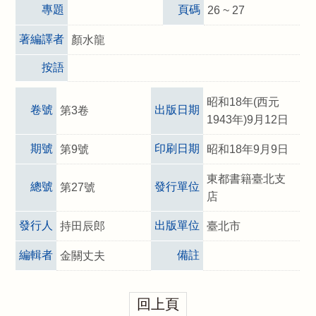
專題
頁碼
26 ~ 27
著編譯者
顏水龍
按語
昭和18年(西元
卷號
出版日期
第3卷
1943年)9月12日
期號
印刷日期
第9號
昭和18年9月9日
東都書籍臺北支
總號
發行單位
第27號
店
發行人
出版單位
持田辰郎
臺北市
編輯者
備註
金關丈夫
回上頁