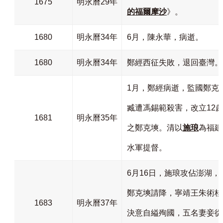
1675
明永曆29年
的福爾摩沙
》。
1680
明永曆34年
6月，陳永華，病逝。
1680
明永曆34年
鄭經西征失敗，退回臺灣。
1月，鄭經病逝，監國鄭克
臧遭馮錫範殺害，改立12
1681
明永曆35年
之鄭克塽。清以
施琅
為福建
水軍提督。
6月16日，施琅攻佔澎湖，
鄭克塽請降，寧靖王朱術桂
1683
明永曆37年
決意自縊殉國，五名妻妾從