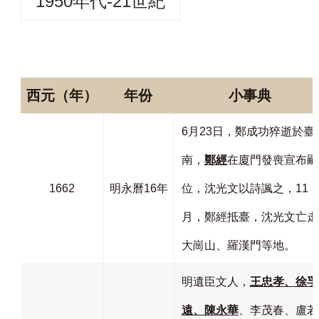
1950年代-21世紀
西元（年）
年份
小事典
6月23日，鄭成功猝逝於臺
南，
鄭經
在廈門發喪宣布嗣
1662
明永曆16年
位，沈光文以詩諷之，11
月，鄭經抵臺，沈光文亡走
大崗山、羅漢門等地。
明遺臣文人，
王忠孝、徐孚
遠、陳永華
、李茂春、盧若