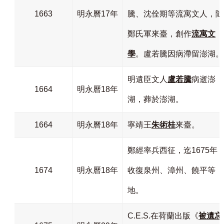
1663
明永曆17年
騰、沈佺期等流寓文人，隨
鄭氏軍來臺，創作
流寓文
學
。盧若騰因病滯留澎湖。
明遺臣文人
盧若騰
病逝澎
1664
明永曆18年
湖，葬於澎湖。
1664
明永曆18年
寧靖王
朱術桂
來臺。
鄭經率兵西征，迄1675年
1674
明永曆18年
收復泉州、漳州、饒平等
地。
C.E.S.在荷蘭出版《
被遺忘