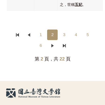
之，世稱
五妃
。
1
2
3
4
5
6
第
2
頁，共
22
頁