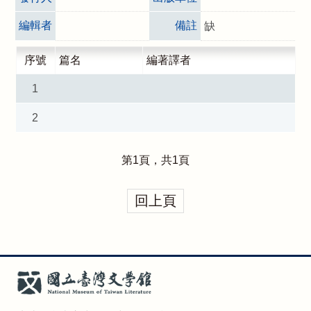
編輯者
備註
缺
序號
篇名
編著譯者
1
2
第
1
頁，共
1
頁
回上頁