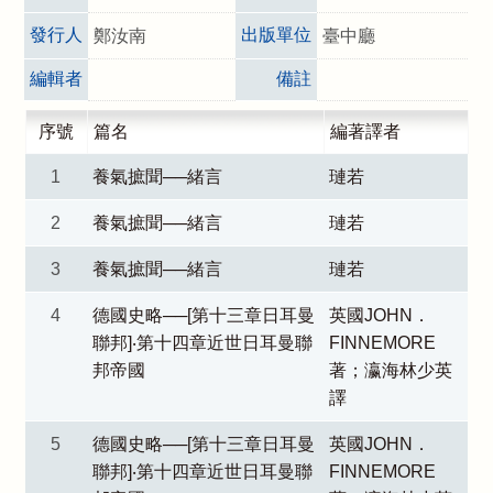
發行人
出版單位
鄭汝南
臺中廳
編輯者
備註
序號
篇名
編著譯者
1
養氣摭聞──緒言
璉若
2
養氣摭聞──緒言
璉若
3
養氣摭聞──緒言
璉若
4
德國史略──[第十三章日耳曼
英國JOHN．
聯邦]‧第十四章近世日耳曼聯
FINNEMORE
邦帝國
著；瀛海林少英
譯
5
德國史略──[第十三章日耳曼
英國JOHN．
聯邦]‧第十四章近世日耳曼聯
FINNEMORE