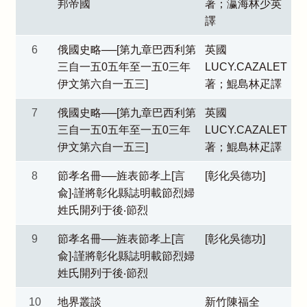
邦帝國
著；瀛海林少英
譯
6
俄國史略──[第九章巴西利第
英國
三自一五0五年至一五0三年
LUCY.CAZALET
伊文第六自一五三]
著；鯤島林疋譯
7
俄國史略──[第九章巴西利第
英國
三自一五0五年至一五0三年
LUCY.CAZALET
伊文第六自一五三]
著；鯤島林疋譯
8
節孝名冊──旌表節孝上[言
[彰化吳德功]
兪]‧謹將彰化縣誌明載節烈婦
姓氏開列于後‧節烈
9
節孝名冊──旌表節孝上[言
[彰化吳德功]
兪]‧謹將彰化縣誌明載節烈婦
姓氏開列于後‧節烈
10
地界叢談
新竹陳福全