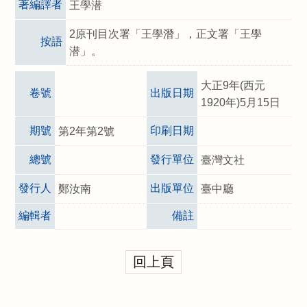
著編譯者
王學潜
2原刊目次署「王學潛」，正文署「王學
按語
潜」。
大正9年(西元
卷號
出版日期
1920年)5月15日
期號
印刷日期
第2年第2號
總號
發行單位
臺灣文社
發行人
出版單位
鄭汝南
臺中廳
編輯者
備註
回上頁