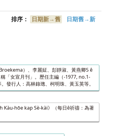
排序：
日期新→舊
日期舊→新
 Broekema）、李麗姃、彭靜淑、黃燕卿5 ê
女宣月刊」。歷任主編（-1977, no.1-
等。發行人：高林錄璁、柯明珠、黃玉英等。
 Kàu-hōe kap Sè-kài》（每日ê祈禱：為著