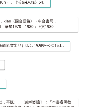
：Ná-sùn），《活命ê米糧》54。
kiau《國台語彙》（中台書局，
4；華星1978；1980；正文1980
峰影業出品）tī台北永樂座公演15工。
）
。
社，再版）。〈編輯例言〉：「本書遵照教