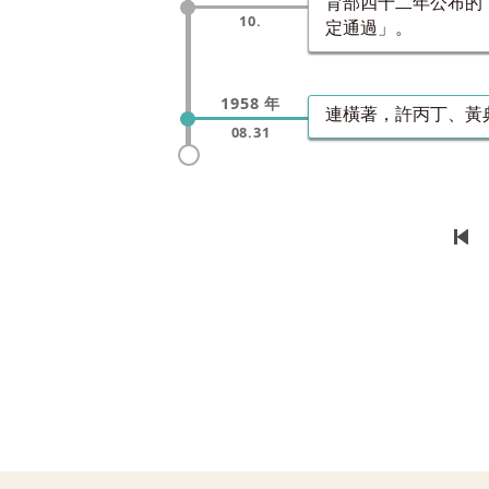
育部四十二年公布的
10.
定通過」。
1958 年
連橫著，許丙丁、黃
08.31