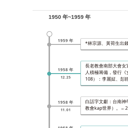
1950 年~1959 年
1959 年
*林宗源、黃荷生出
長老教會南部大會女宣傳教
1958 年
人積極籌備，發行《女宣
12.25
108）：李麗姃、
白話字文獻：台南神學院牧笛
1958 年
教會kap世界）。←2
11.01
1958 年