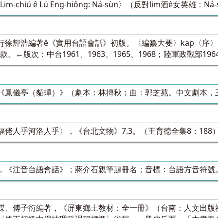
Lim-chiú ê Lú Eng-hiông: Ná-sùn〉（反對lim酒ê女英雄
徐輝浩編著ê《實用台語會話》初版。〈編纂大要〉kap〈序〉，
kāng款。←版次：中台1961、1963、1965、1968；陸軍政戰部196
《鳳儀亭（貂蟬）》（劇本：林摶秋；曲：郭芝苑。中文劇本，玉
佬人乎河洛人乎〉，《台北文物》7.3。（王育德全集8：188
，《注音台語會話》；蔣介石親筆題冊名；音標：台語方音符號
謀、傅子衍編著，《屏東鄉土教材：全一冊》（台南：人文出版