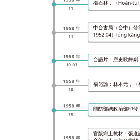
楊石林，〈Hoán-tùi 
11.
中台書局（台中）發行
1958 年
1952.04）lóng 
11.
1958 年
台語片：歷史歌舞劇
10.03
1958 年
福佬論：林本元，〈福
10.
1958 年
國防部總政治部印發
10.
官版鄉土教材：張進
1958 年