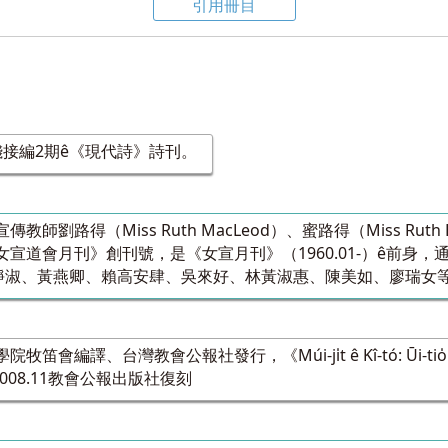
引用冊目
錢接編2期ê《現代詩》詩刊。
師劉路得（Miss Ruth MacLeod）、蜜路得（Miss Ruth
道會月刊》創刊號，是《女宣月刊》（1960.01-）ê前身，通稱「
彭靜淑、黃燕卿、賴高安肆、吳來好、林黃淑惠、陳美如、廖瑞女
會編譯、台灣教會公報社發行，《Múi-ji̍t ê Kî-tó: Ūi-tio̍h
008.11教會公報出版社復刻