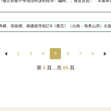
〈修正初級中學地理科課程標準〉編輯。」冊皮反面：「本書奉台
典權、張振樑、賴建銘等校訂ê《雅言》（台南：海東山房）出
2
3
4
5
6
7
8
第
5
頁，共
65
頁