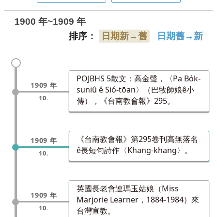
1900 年~1909 年
排序：
日期新→舊
日期舊→新
POJBHS 5散文：高金聲，〈Pa Bo̍k-
1909 年
suniû ê Sió-tōan〉（巴牧師娘ê小
10.
傳），《台南教會報》295。
《台南教會報》第295卷刊高無落名
1909 年
ê長短句詩作〈Khang-khang〉。
10.
英國長老會連瑪玉姑娘（Miss
1909 年
Marjorie Learner，1884-1984）來
10.
台灣宣教。