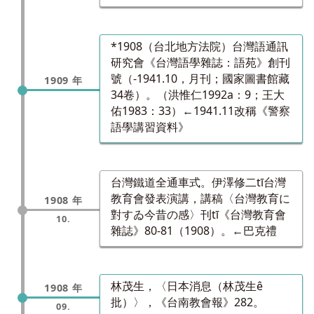
*1908（台北地方法院）台灣語通訊
研究會《台灣語學雜誌：語苑》創刊
號（-1941.10，月刊；國家圖書館藏
1909 年
34卷）。（洪惟仁1992a：9；王大
佑1983：33）←1941.11改稱《警察
語學講習資料》
台灣鐵道全通車式。伊澤修二tī台灣
教育會發表演講，講稿〈台灣教育に
1908 年
對すゐ今昔の感〉刊tī《台灣教育會
10.
雜誌》80-81（1908）。←巴克禮
林茂生，〈日本消息（林茂生ê
1908 年
批）〉，《台南教會報》282。
09.