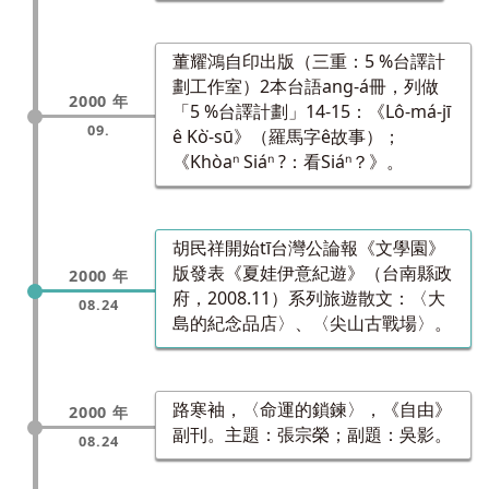
董耀鴻自印出版（三重：5 %台譯計
劃工作室）2本台語ang-á冊，列做
2000 年
「5 %台譯計劃」14-15：《Lô-má-jī
09.
ê Kò͘-sū》（羅馬字ê故事）；
《Khòaⁿ Siáⁿ ?：看Siáⁿ？》。
胡民祥開始tī台灣公論報《文學園》
版發表《夏娃伊意紀遊》（台南縣政
2000 年
府，2008.11）系列旅遊散文：〈大
08.24
島的紀念品店〉、〈尖山古戰場〉。
路寒袖，〈命運的鎖鍊〉，《自由》
2000 年
副刊。主題：張宗榮；副題：吳影。
08.24