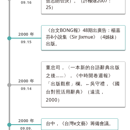
曾志朗否決）。（許極燉2007：
09.16
25）
《台文BONG報》48期出廣告：楊嘉
2000 年
芬ê小說集《Sir Jixmue》（4姊妹）
09.15
出版。
董忠司，〈一本新的台語辭典出版
之後……〉，《中時開卷週報》
2000 年
「出版觀察」欄。←吳守禮，《國
09.14
台對照活用辭典》（遠流，
2000）
2000 年
台中，《台灣e文藝》籌備會議。
09.09.