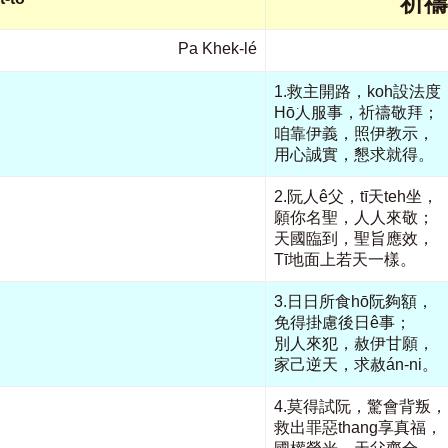
祈禱
Pa Khek-lé
1.救主開路，koh設法度
Hō͘人服事，祈禱敬拜；
咱靠伊義，照伊教示，
用心誠實，懇求就得。
2.阮人ê父，tī天teh坐，
願你名聖，人人來敬；
天國臨到，聖旨應效，
Tī地面上若天一樣。
3.日日所食hō͘阮夠額，
免得掛慮後日ê事；
別人來犯，赦伊甘願，
家己逆天，求赦án-ni。
4.莫得試阮，驚會背叛，
救出罪惡thang享真福，