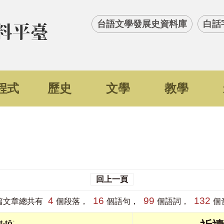
台語文學發展史資料庫
白話
程式
歷史
文學
教學
回上一頁
4
16
99
132
篇文章總共有
個段落，
個語句，
個語詞，
個
-tō͘