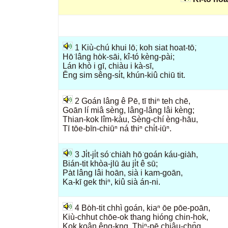
1 Kiù-chú khui lō͘, koh siat hoat-tō͘,
Hō͘ lâng ho̍k-sāi, kî-tó kèng-pài;
Lán khò i gī, chiàu i kà-sī,
Ēng sim sêng-si̍t, khún-kiû chiū tit.
2 Goán lâng ê Pē, tī thiⁿ teh chē,
Goān lí miâ sèng, lâng-lâng lâi kèng;
Thian-kok lîm-kàu, Sèng-chí èng-hāu,
Tī tōe-bīn-chiūⁿ ná thiⁿ chi̍t-iūⁿ.
3 Ji̍t-ji̍t só͘ chia̍h hō͘ goán káu-gia̍h,
Bián-tit khòa-jlū āu ji̍t ê sū;
Pa̍t lâng lâi hoān, sià i kam-goān,
Ka-kī gek thiⁿ, kiû sià án-ni.
4 Bo̍h-tit chhì goán, kiaⁿ ōe pōe-poān,
Kiù-chhut chōe-ok thang hióng chin-hok,
Kok koân êng-kng, Thiⁿ-pē chiâu-chn̂g,