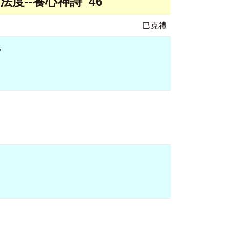
法度--養心神詩_46
巴克禮
，