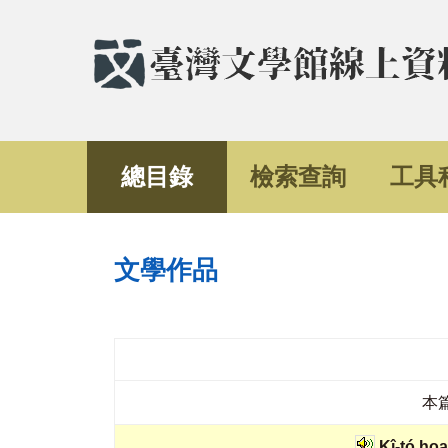
總目錄
檢索查詢
工具
文學作品
本
Kî-tó hoat